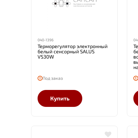
040-1396
04
Терморегулятор электронный
Т
белый сенсорный SALUS
б
VS30W
в
в
н
Под заказ
Купить