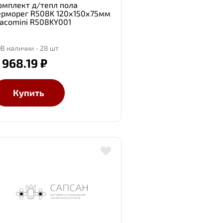
омплект д/тепл пола
ерморег R508K 120х150х75мм
iacomini R508KY001
В наличии - 28 шт
 968.19 ₽
Купить