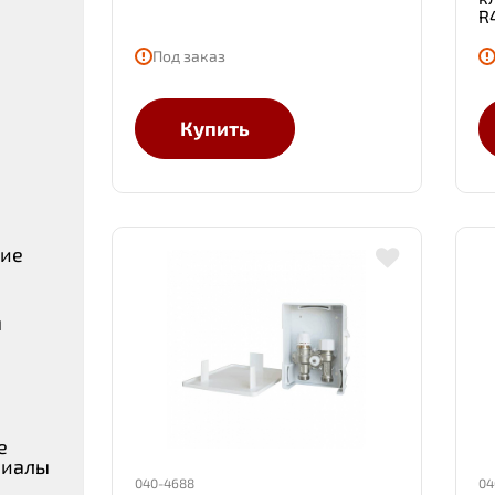
R
Под заказ
Купить
ние
ы
е
риалы
040-4688
04