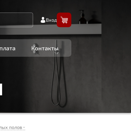
Вход
плата
Контакты
И
лых полов