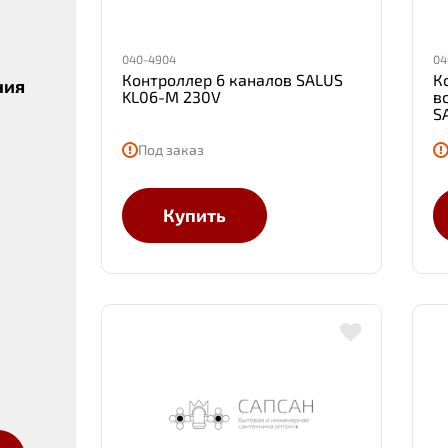
040-4904
04
Контроллер 6 каналов SALUS
К
ния
KL06-M 230V
в
S
Под заказ
Купить