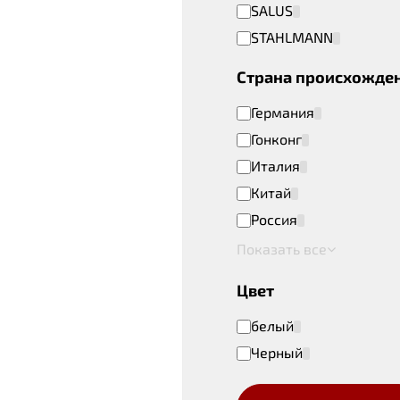
SALUS
STAHLMANN
Страна происхожде
Германия
Гонконг
Италия
Китай
Россия
Показать все
Цвет
белый
Черный