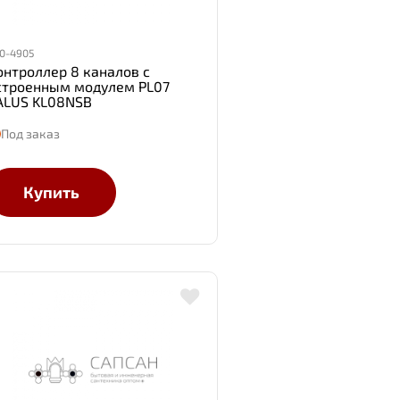
0-4905
онтроллер 8 каналов с
строенным модулем PL07
ALUS KL08NSB
Под заказ
Купить