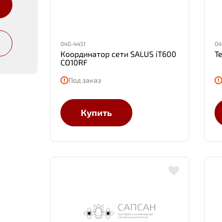
040-4451
04
Координатор сети SALUS iT600
Т
CO10RF
Под заказ
Купить