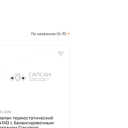
По названию (А-Я)
0-3209
лапан термостатический
414D с балансировочным
лапаном Giacomini