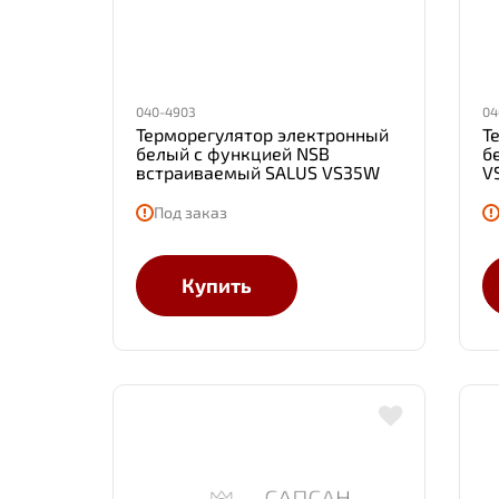
040-4903
04
Терморегулятор электронный
Т
белый с функцией NSB
б
встраиваемый SALUS VS35W
V
Под заказ
Купить