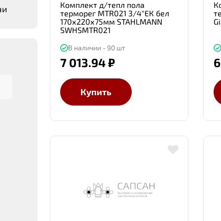
Комплект д/тепл пола
К
чи
терморег MTR021 3/4"ЕК бел
т
170х220х75мм STAHLMANN
G
SWHSMTR021
В наличии - 90 шт
7 013.94 ₽
6
Купить