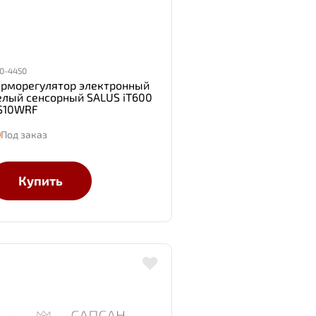
0-4450
ерморегулятор электронный
елый сенсорный SALUS iT600
S10WRF
Под заказ
Купить