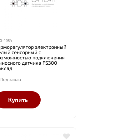
0-4954
ерморегулятор электронный
елый сенсорный с
озможностью подключения
ыносного датчика FS300
аклад
Под заказ
Купить