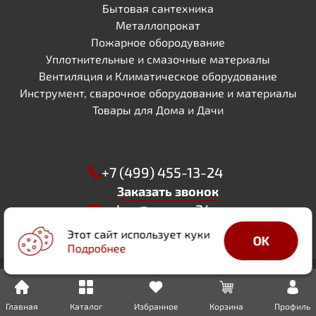
Бытовая сантехника
Металлопрокат
Пожарное обородувание
Уплотнительные и смазочные материалы
Вентиляция и Климатическое оборудование
Инструмент, сварочное оборудование и материалы
Товары для Дома и Дачи
+7 (499) 455-13-24
Заказать звонок
zakaz@sapsan24.ru
WhatsApp
Этот сайт использует куки
OK
Телеграм
Подробнее
ИНН 5029256244
КПП 502901001
ОГРН 1205000052421
Мытищи, ул. Академика Каргина 35 а , офис 35
РАЗРАБОТАНО
Все права защищены, 2026
Политика
Главная
Каталог
Избранное
Корзина
Профиль
«DIGITAL DUKE»
обработки персональных данных