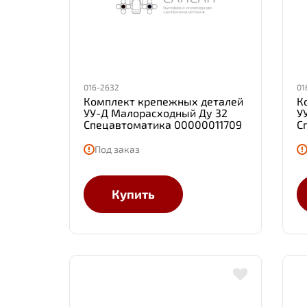
016-2632
01
Комплект крепежных деталей
К
УУ-Д Малорасходный Ду 32
У
Спецавтоматика 00000011709
С
Под заказ
Купить