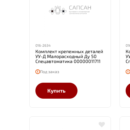
016-2634
01
Комплект крепежных деталей
К
УУ-Д Малорасходный Ду 50
У
Спецавтоматика 00000011711
С
Под заказ
Купить