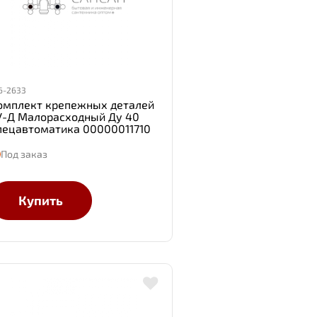
6-2633
омплект крепежных деталей
У-Д Малорасходный Ду 40
пецавтоматика 00000011710
Под заказ
Купить