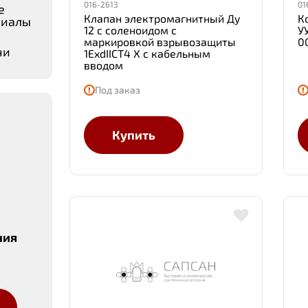
016-2613
01
е
Клапан электромагнитный Ду
К
риалы
12 с соленоидом с
У
маркировкой взрывозащиты
0
чи
1ExdIIСТ4 Х с кабельным
вводом
Под заказ
Купить
ния