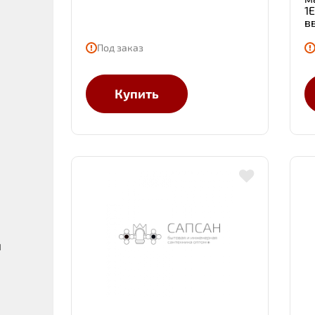
1
в
Под заказ
е
Купить
ы