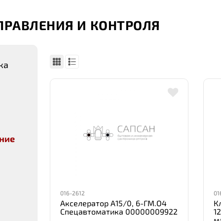
ПРАВЛЕНИЯ И КОНТРОЛЯ
ка
ние
016-2612
01
Акселератор А15/0, 6-ГМ.О4
К
Спецавтоматика 00000009922
1
м