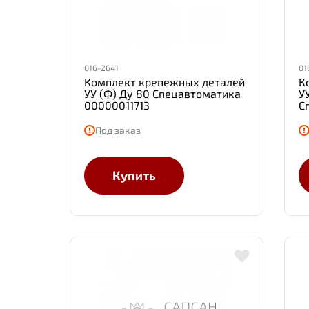
016-2641
01
Комплект крепежных деталей
К
УУ (Ф) Ду 80 Спецавтоматика
У
00000011713
С
Под заказ
Купить