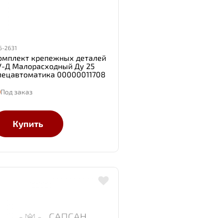
6-2631
омплект крепежных деталей
У-Д Малорасходный Ду 25
пецавтоматика 00000011708
Под заказ
Купить