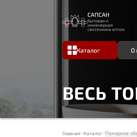
САПСАН
бытовая и
инженерная
сантехника оптом
Каталог
О
ВЕСЬ Т
Пожарное об
Главная
Каталог