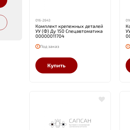
016-2643
01
Комплект крепежных деталей
К
УУ (Ф) Ду 150 Спецавтоматика
У
00000011704
0
Под заказ
Купить