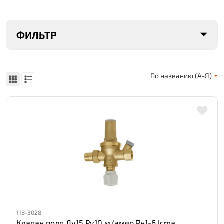
ФИЛЬТР
По названию (А-Я)
118-3028
Клапан подп Ду15 Ру10 м/амер Рн1-6 Icma