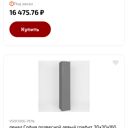
Под заказ
16 475.76 ₽
Купить
VSOF300G-PENL
пенал София подвесной левый графит 30x30x160