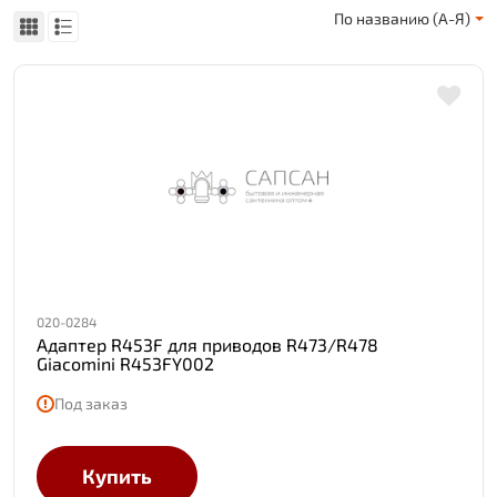
По названию (А-Я)
020-0284
Адаптер R453F для приводов R473/R478
Giacomini R453FY002
Под заказ
Купить