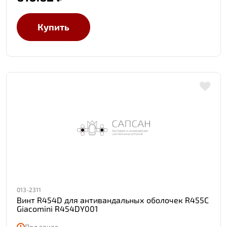
Купить
013-2311
Винт R454D для антивандальных оболочек R455C
Giacomini R454DY001
Под заказ