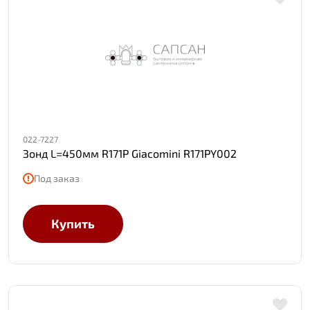
022-7227
Зонд L=450мм R171P Giacomini R171PY002
Под заказ
Купить