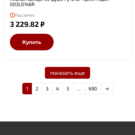
003L0146R
Под заказ
3 229.82 ₽
Купить
показать еще
1
2
3
4
5
…
690
→