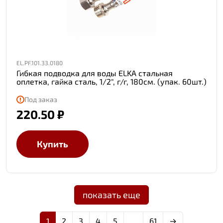
EL.PF.101.33.0180
Гибкая подводка для воды ELKA стальная
оплетка, гайка сталь, 1/2", г/г, 180см. (упак. 60шт.)
Под заказ
220.50 ₽
Купить
показать еще
1
2
3
4
5
…
61
→