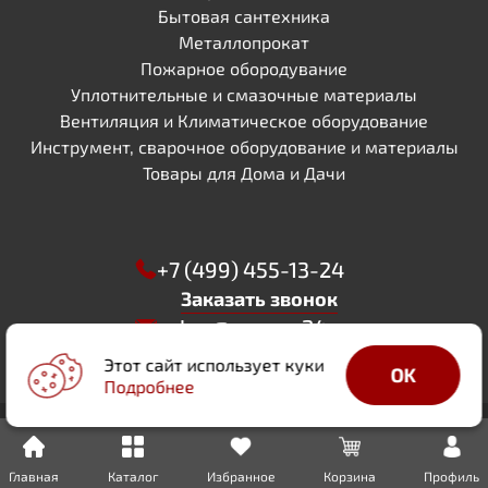
Бытовая сантехника
Металлопрокат
Пожарное обородувание
Уплотнительные и смазочные материалы
Вентиляция и Климатическое оборудование
Инструмент, сварочное оборудование и материалы
Товары для Дома и Дачи
+7 (499) 455-13-24
Заказать звонок
zakaz@sapsan24.ru
WhatsApp
Этот сайт использует куки
OK
Телеграм
Подробнее
ИНН 5029256244
КПП 502901001
ОГРН 1205000052421
Мытищи, ул. Академика Каргина 35 а , офис 35
РАЗРАБОТАНО
Все права защищены, 2026
Политика
Главная
Каталог
Избранное
Корзина
Профиль
«DIGITAL DUKE»