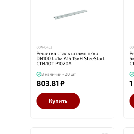
004-0453
00
Решетка сталь штамп п/кр
Р
DN100 L=1м А15 15кН SteeStart
5
СТИЛОТ P1020А
С
В наличии - 20 шт
803.81 ₽
1
Купить