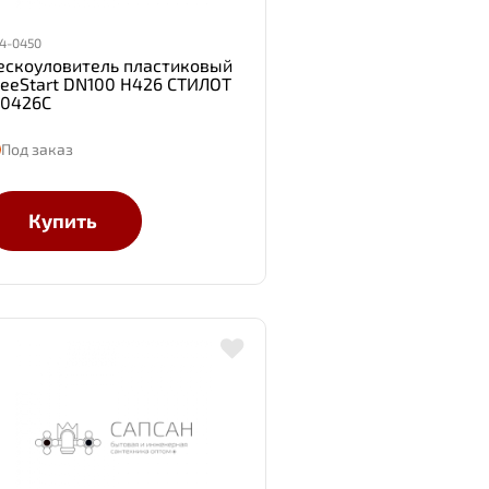
4-0450
ескоуловитель пластиковый
teeStart DN100 H426 СТИЛОТ
10426С
Под заказ
Купить