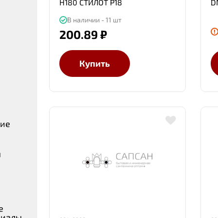
H180 СТИЛОТ Р18
D
В наличии - 11 шт
200.89 ₽
Купить
ние
ы
е
риалы