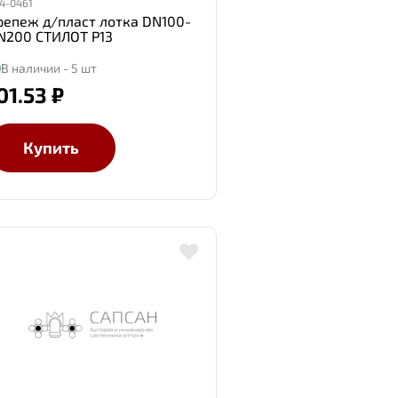
4-0461
репеж д/пласт лотка DN100-
N200 СТИЛОТ Р13
В наличии - 5 шт
01.53 ₽
Купить