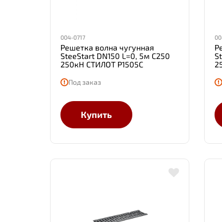
004-0717
00
Решетка волна чугунная
Р
SteeStart DN150 L=0, 5м С250
S
250кН СТИЛОТ Р1505С
2
Под заказ
Купить