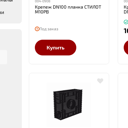
004-0908
00
Крепеж DN100 планка СТИЛОТ
К
чи
М10PB
D
Под заказ
1
Купить