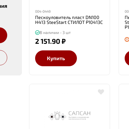
ния
004-0449
00
Пескоуловитель пласт DN100
П
H413 SteeStart СТИЛОТ Р10413С
S
Р
В наличии - 3 шт
2 151.90 ₽
Купить