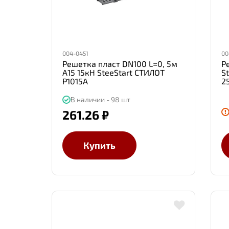
004-0451
00
Решетка пласт DN100 L=0, 5м
Р
А15 15кН SteeStart СТИЛОТ
S
Р1015A
2
В наличии - 98 шт
261.26 ₽
Купить