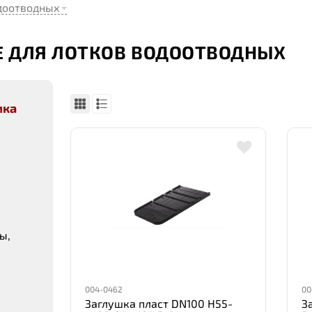
доотводных
 ДЛЯ ЛОТКОВ ВОДООТВОДНЫХ
ика
ы,
004-0462
00
Заглушка пласт DN100 H55-
З