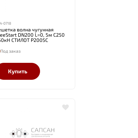
4-0718
ешетка волна чугунная
teeStart DN200 L=0, 5м С250
50кН СТИЛОТ Р2005С
Под заказ
Купить