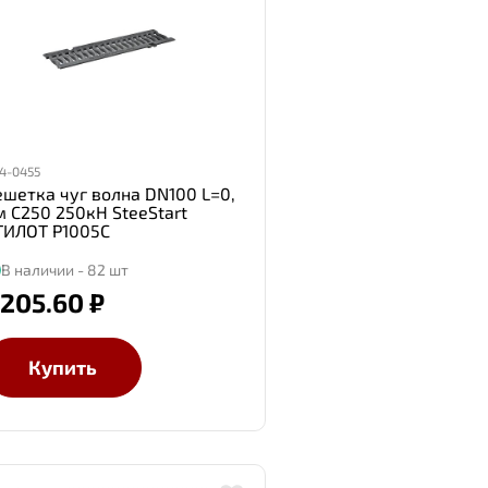
4-0455
ешетка чуг волна DN100 L=0,
м С250 250кН SteeStart
ТИЛОТ P1005C
В наличии - 82 шт
 205.60 ₽
Купить