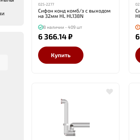
025-2277
02
Сифон конд комб/з с выходом
С
чи
на 32мм HL HL138N
H
В наличии - 409 шт
6 366.14 ₽
6
Купить