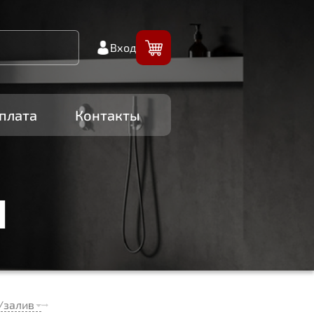
Вход
плата
Контакты
И
/залив