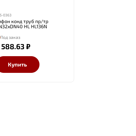
5-0363
ифон конд труб пр/тр
N32xDN40 HL HL136N
Под заказ
 588.63 ₽
Купить