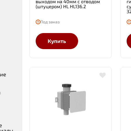
выходом на 40мм с отводом
г
(штуцером) HL HL136.2
с
3
Под заказ
Купить
ние
ы
е
риалы