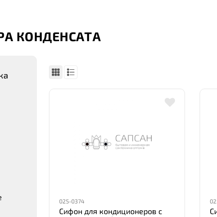
РА КОНДЕНСАТА
ка
,
е
025-0374
02
Сифон для кондиционеров с
С