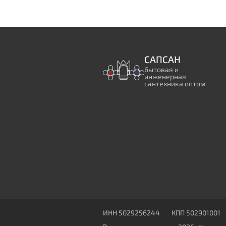
САПСАН
бытовая и
инженерная
сантехника оптом
ИНН 5029256244
КПП 502901001