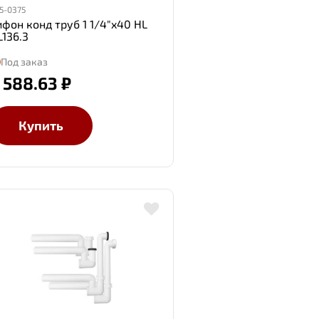
5-0375
ифон конд труб 1 1/4"x40 HL
L136.3
Под заказ
 588.63 ₽
Купить