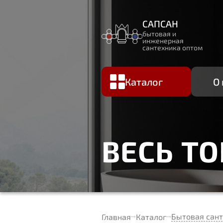
САПСАН
бытовая и
инженерная
сантехника оптом
Каталог
О
ВЕСЬ Т
Бытовая сан
Главная
Каталог