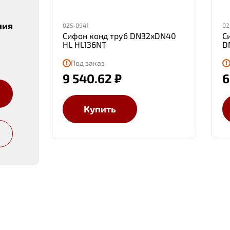
ния
025-0941
02
Сифон конд труб DN32xDN40
С
HL HL136NT
D
Под заказ
9 540.62 ₽
6
Купить