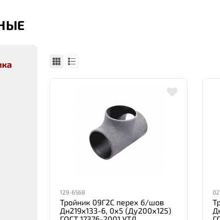
НЫЕ
ика
129-6568
02
Тройник 09Г2С перех б/шов
Т
Дн219х133-6, 0х5 (Ду200х125)
Д
ГОСТ 17376-2001 УТД
ГО