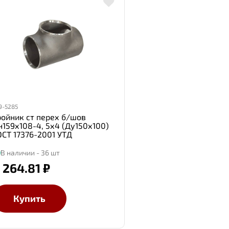
9-5285
ройник ст перех б/шов
н159х108-4, 5х4 (Ду150х100)
ОСТ 17376-2001 УТД
В наличии - 36 шт
 264.81 ₽
Купить