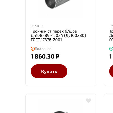
027-4930
12
Тройник ст перех б/шов
Т
Дн108х89-4, 0х4 (Ду100х80)
Д
ГОСТ 17376-2001
Г
Под заказ
1 860.30 ₽
1
Купить