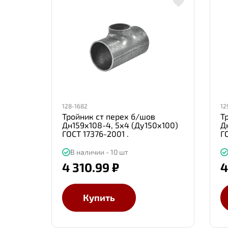
128-1682
12
Тройник ст перех б/шов
Т
Дн159х108-4, 5х4 (Ду150х100)
Д
ГОСТ 17376-2001 .
Г
В наличии - 10 шт
4 310.99 ₽
4
Купить