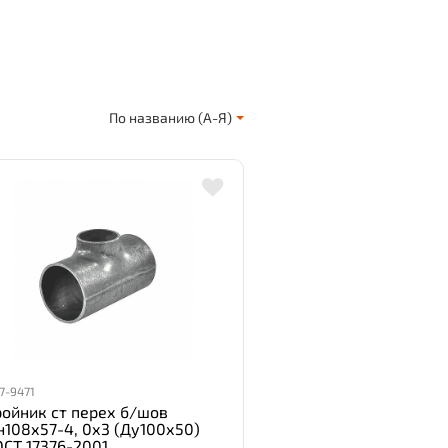
По названию (А-Я)
7-9471
ройник ст перех б/шов
н108х57-4, 0х3 (Ду100х50)
СТ 17376-2001 .