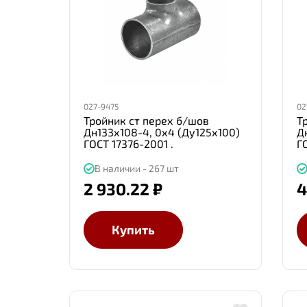
027-9475
02
Тройник ст перех б/шов
Т
Дн133х108-4, 0х4 (Ду125х100)
Д
ГОСТ 17376-2001 .
Г
В наличии - 267 шт
2 930.22 ₽
4
Купить