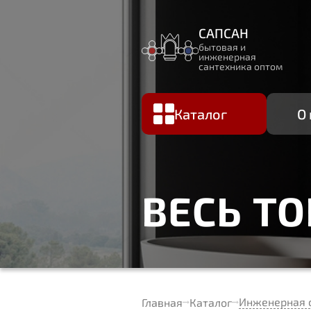
САПСАН
бытовая и
инженерная
сантехника оптом
Каталог
О
ВЕСЬ Т
Инженерная 
Главная
Каталог