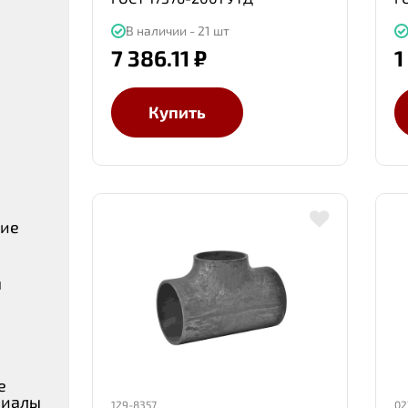
В наличии - 21 шт
7 386.11 ₽
1
Купить
ние
ы
е
риалы
129-8357
02