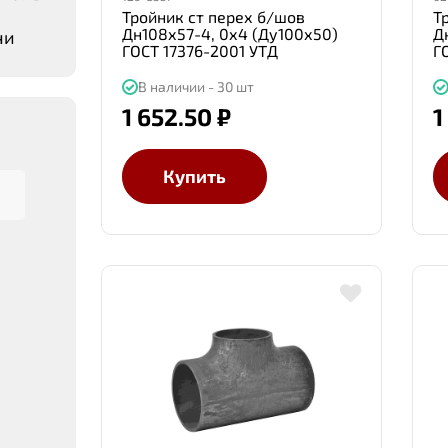
Тройник ст перех б/шов
Т
Дн108х57-4, 0х4 (Ду100х50)
Д
чи
ГОСТ 17376-2001 УТД
Г
В наличии - 30 шт
1 652.50 ₽
1
Купить