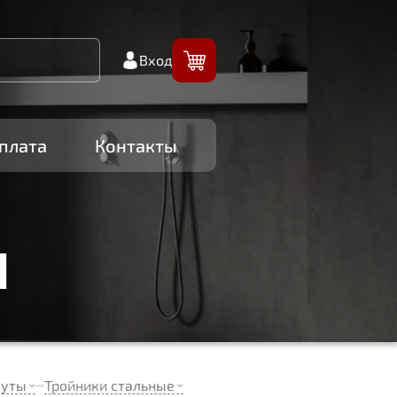
Вход
плата
Контакты
И
муты
Тройники стальные