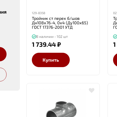
ния
129-8358
02
Тройник ст перех б/шов
Т
Дн108х76-4, 0х4 (Ду100х65)
Д
ГОСТ 17376-2001 УТД
Г
В наличии - 102 шт
1 739.44 ₽
1
Купить