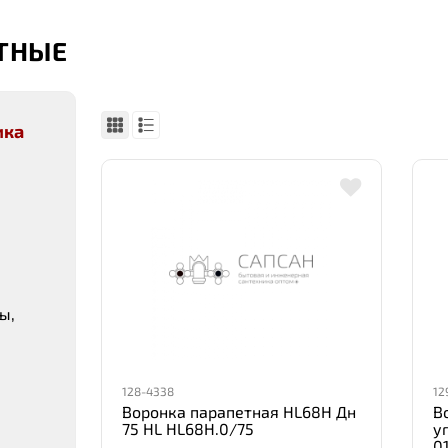
ТНЫЕ
ика
ы,
128-4338
12
Воронка парапетная HL68H Дн
В
75 HL HL68H.0/75
у
0