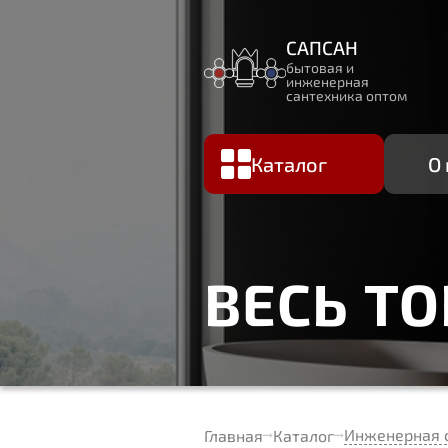
САПСАН
бытовая и
инженерная
сантехника оптом
Каталог
О
ВЕСЬ Т
Инженерная 
Главная
Каталог