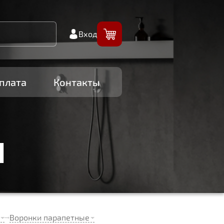
Вход
плата
Контакты
И
Воронки парапетные