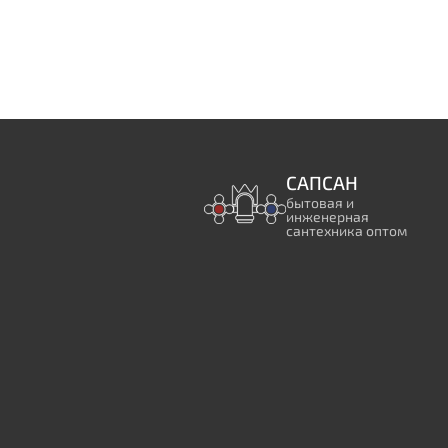
САПСАН
бытовая и
инженерная
сантехника оптом