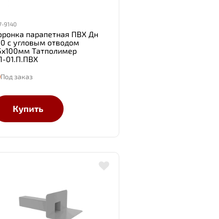
7-9140
оронка парапетная ПВХ Дн
00 с угловым отводом
5x100мм Татполимер
П-01.П.ПВХ
Под заказ
Купить