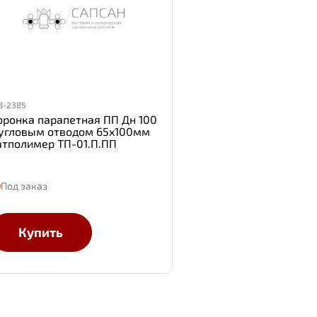
8-2385
оронка парапетная ПП Дн 100
 угловым отводом 65x100мм
атполимер ТП-01.П.ПП
Под заказ
Купить