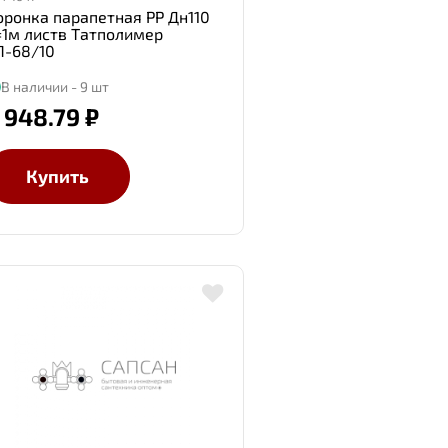
оронка парапетная PP Дн110
=1м листв Татполимер
П-68/10
В наличии - 9 шт
 948.79 ₽
Купить