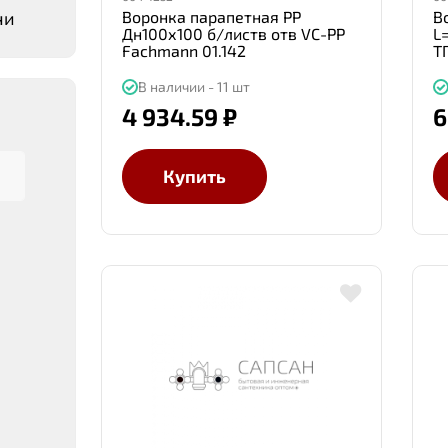
чи
Воронка парапетная PP
В
Дн100х100 б/листв отв VC-PP
L
Fachmann 01.142
Т
В наличии - 11 шт
4 934.59 ₽
6
Купить