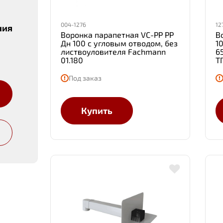
004-1276
12
ния
Воронка парапетная VC-PP PP
В
Дн 100 с угловым отводом, без
1
листвоуловителя Fachmann
6
01.180
Т
Под заказ
Купить