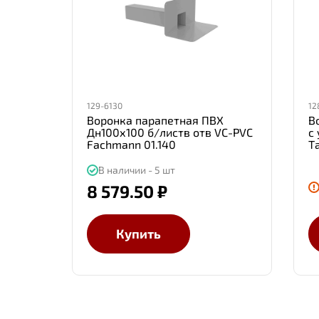
129-6130
12
Воронка парапетная ПВХ
В
Дн100х100 б/листв отв VC-PVC
с
Fachmann 01.140
Т
В наличии - 5 шт
8 579.50 ₽
Купить