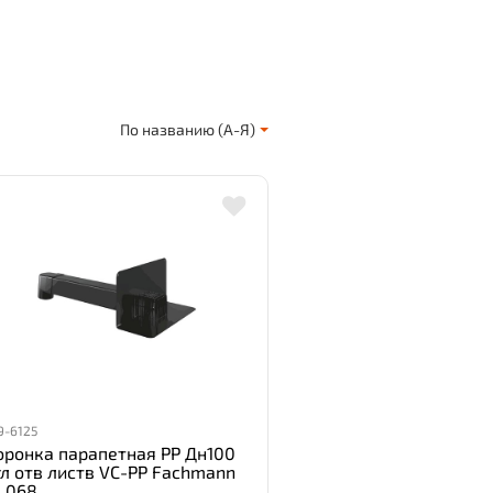
По названию (А-Я)
9-6125
оронка парапетная PP Дн100
гл отв листв VC-PP Fachmann
1.068