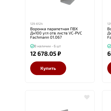
129-6124
12
Воронка парапетная ПВХ
В
Дн100 угл отв листв VC-PVC
Д
Fachmann 01.067
F
В наличии - 6 шт
12 678.05 ₽
6
Купить