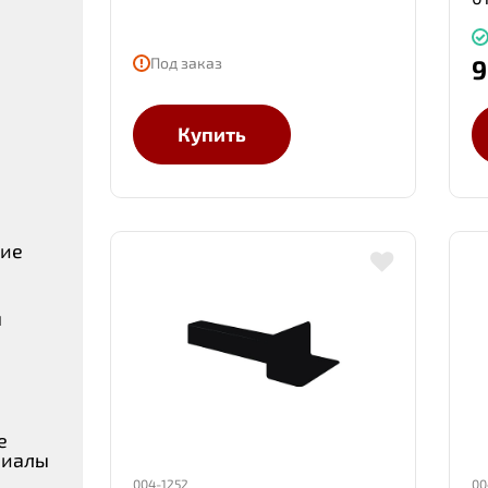
Под заказ
9
Купить
ние
ы
е
риалы
004-1252
00