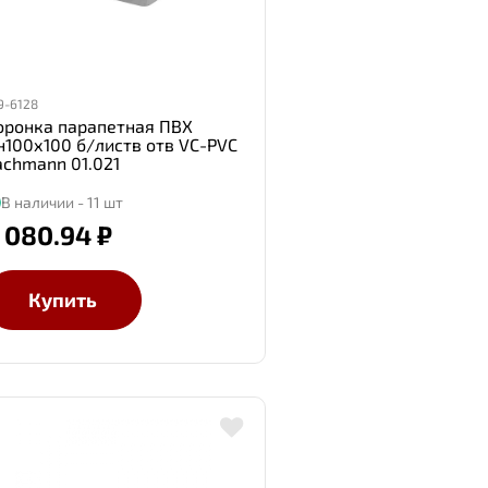
9-6128
оронка парапетная ПВХ
н100х100 б/листв отв VC-PVC
achmann 01.021
В наличии - 11 шт
 080.94 ₽
Купить