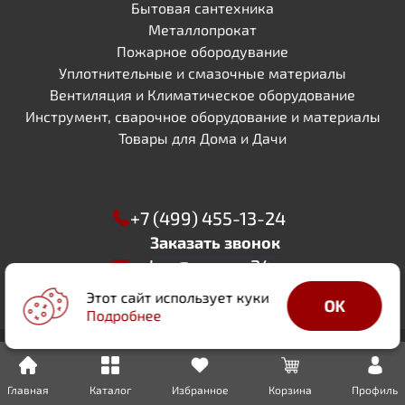
Бытовая сантехника
Металлопрокат
Пожарное обородувание
Уплотнительные и смазочные материалы
Вентиляция и Климатическое оборудование
Инструмент, сварочное оборудование и материалы
Товары для Дома и Дачи
+7 (499) 455-13-24
Заказать звонок
zakaz@sapsan24.ru
WhatsApp
Этот сайт использует куки
OK
Телеграм
Подробнее
ИНН 5029256244
КПП 502901001
ОГРН 1205000052421
Мытищи, ул. Академика Каргина 35 а , офис 35
РАЗРАБОТАНО
Все права защищены, 2026
Политика
Главная
Каталог
Избранное
Корзина
Профиль
«DIGITAL DUKE»
обработки персональных данных