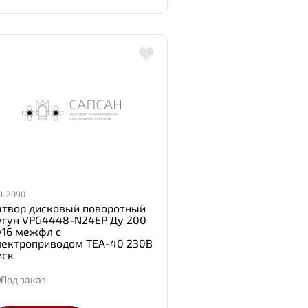
9-2090
атвор дисковый поворотный
угун VPG4448-N24EP Ду 200
у16 межфл с
лектроприводом TEA-40 230В
иск
Под заказ