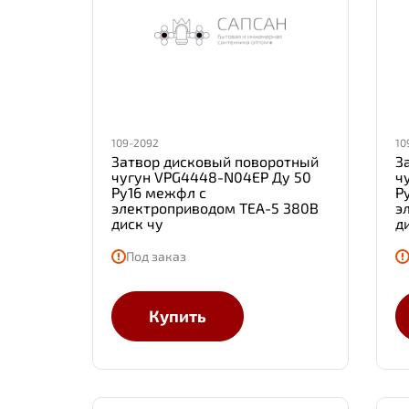
109-2092
10
Затвор дисковый поворотный
З
чугун VPG4448-N04EP Ду 50
ч
Ру16 межфл с
Р
электроприводом TEA-5 380В
э
диск чу
д
Под заказ
Купить