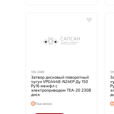
109-2089
10
Затвор дисковый поворотный
З
чугун VPG4448-N24EP Ду 150
ч
Ру16 межфл с
Р
электроприводом TEA-20 230В
э
диск
д
Под заказ