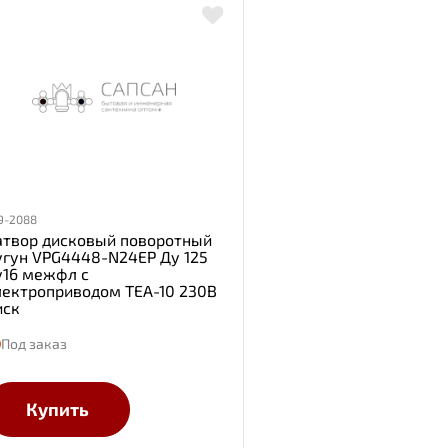
9-2088
атвор дисковый поворотный
угун VPG4448-N24EP Ду 125
у16 межфл с
лектроприводом TEA-10 230В
иск
Под заказ
Купить