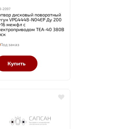
9-2097
атвор дисковый поворотный
угун VPG4448-N04EP Ду 200
у16 межфл с
лектроприводом TEA-40 380В
иск
Под заказ
Купить