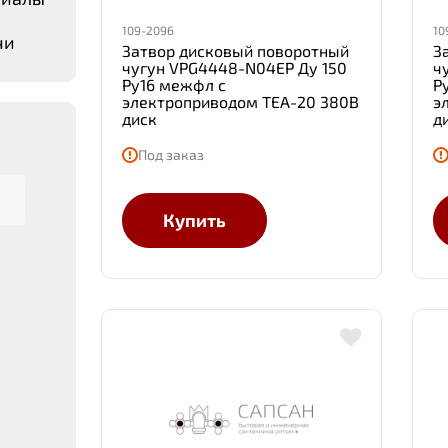
109-2096
10
чи
Затвор дисковый поворотный
З
чугун VPG4448-N04EP Ду 150
ч
Ру16 межфл с
Р
электроприводом TEA-20 380В
э
диск
д
Под заказ
Купить