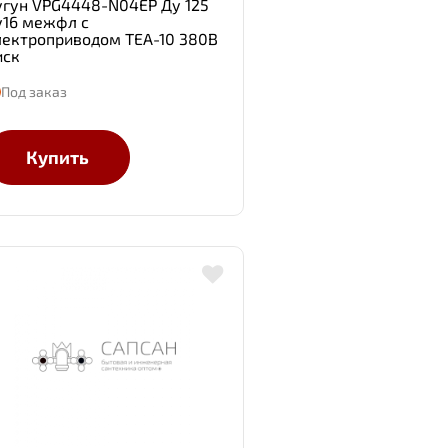
угун VPG4448-N04EP Ду 125
у16 межфл с
лектроприводом TEA-10 380В
иск
Под заказ
Купить