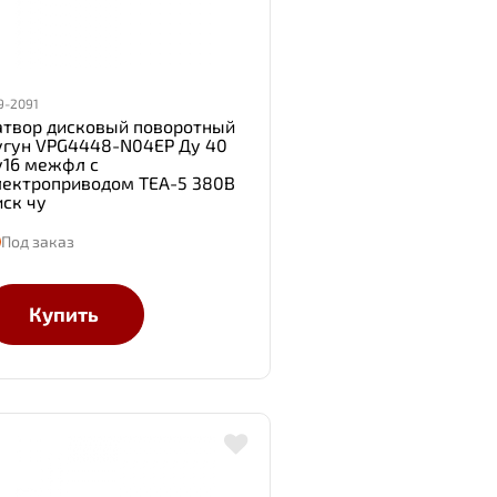
9-2091
атвор дисковый поворотный
угун VPG4448-N04EP Ду 40
у16 межфл с
лектроприводом TEA-5 380В
иск чу
Под заказ
Купить