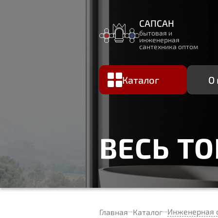
САПСАН
бытовая и
инженерная
сантехника оптом
Каталог
О
ВЕСЬ Т
Инженерная 
Главная
Каталог