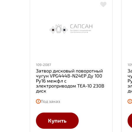
109-2087
10
Затвор дисковый поворотный
З
чугун VPG4448-N24EP Ду 100
ч
Ру16 межфл с
Р
электроприводом TEA-10 230В
э
диск
д
Под заказ
Купить