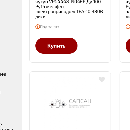
чугун VPG4448-N04EP Ду 100
ч
Ру16 межфл с
Р
электроприводом TEA-10 380В
э
диск
д
Под заказ
Купить
ние
ы
е
риалы