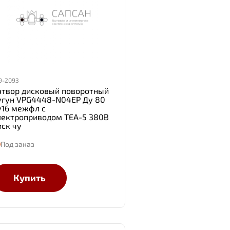
9-2093
атвор дисковый поворотный
угун VPG4448-N04EP Ду 80
у16 межфл с
лектроприводом TEA-5 380В
иск чу
Под заказ
Купить