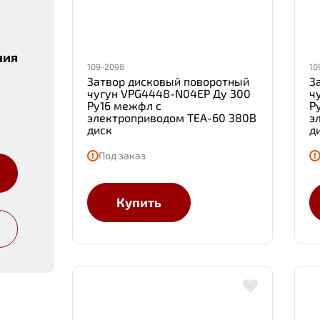
ния
109-2098
10
Затвор дисковый поворотный
З
чугун VPG4448-N04EP Ду 300
ч
Ру16 межфл с
Р
электроприводом TEA-60 380В
э
диск
д
Под заказ
Купить