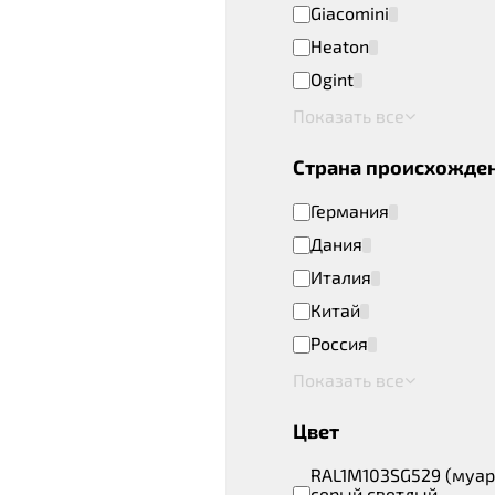
Giacomini
Heaton
Ogint
Показать все
Страна происхожде
Германия
Дания
Италия
Китай
Россия
Показать все
Цвет
RAL1M103SG529 (муар
серый светлый