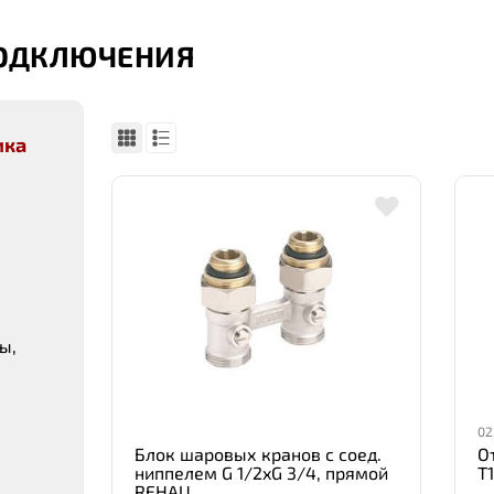
ПОДКЛЮЧЕНИЯ
ика
ы,
02
Блок шаровых кранов с соед.
О
ниппелем G 1/2xG 3/4, прямой
T
REHAU