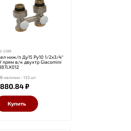
2-2389
зел ниж/п Ду15 Ру10 1/2x3/4"
У прям в/к двухтр Giacomini
387LX012
В наличии - 133 шт
 880.84 ₽
Купить