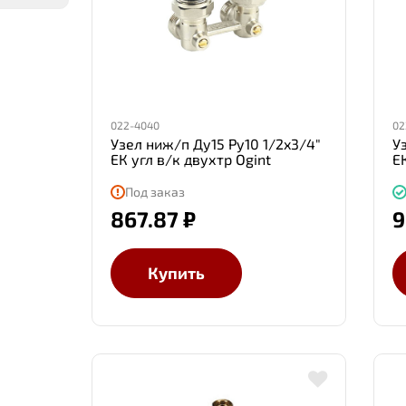
022-4040
02
Узел ниж/п Ду15 Ру10 1/2x3/4"
У
ЕК угл в/к двухтр Ogint
ЕК
Под заказ
867.87 ₽
9
Купить