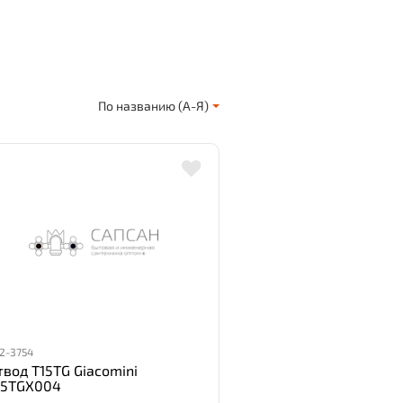
По названию (А-Я)
2-3754
твод T15TG Giacomini
15TGX004