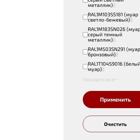
металлик)
RAL1M103SS181 (муар
светло-бежевый)
RAL1M183SN026 (муа
серый темный
металлик)
RAL1M503SN291 (муа
бронзовый)
RAL1T104S9016 (белы
муар)
Показать все