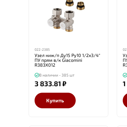
022-2385
02
Узел ниж/п Ду15 Ру10 1/2x3/4"
У
ПУ прям в/к Giacomini
П
R383X012
R
В наличии - 385 шт
3 833.81 ₽
1
Купить