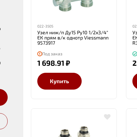
022-3505
02
р
Узел ниж/п Ду15 Ру10 1/2x3/4"
У
ЕК прям в/к однотр Viessmann
ЕК
9573917
R
р
Под заказ
1 698.91 ₽
2
й
Купить