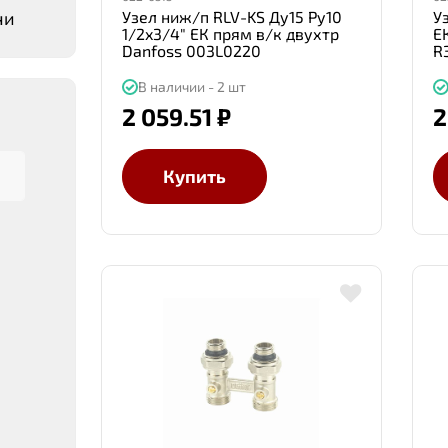
чи
Узел ниж/п RLV-KS Ду15 Ру10
У
1/2x3/4" ЕК прям в/к двухтр
Е
Danfoss 003L0220
R
В наличии - 2 шт
2 059.51 ₽
2
Купить