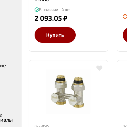
В наличии - 4 шт
2 093.05 ₽
Купить
ние
ы
е
риалы
022-0515
02