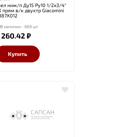
зел ниж/п Ду15 Ру10 1/2x3/4"
К прям в/к двухтр Giacomini
387X012
В наличии - 669 шт
 260.42 ₽
Купить