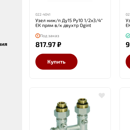
022-4041
02
Узел ниж/п Ду15 Ру10 1/2x3/4"
У
ЕК прям в/к двухтр Ogint
ЕК
Под заказ
817.97 ₽
9
ния
Купить