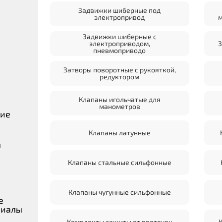
Задвижки шиберные под
электропривод
м
Задвижки шиберные с
электроприводом,
З
пневмоприводо
Затворы поворотные с рукояткой,
редуктором
Клапаны игольчатые для
манометров
ние
Клапаны латунные
ы
Клапаны стальные сильфонные
Клапаны чугунные сильфонные
е
риалы
Комплекты защиты от протечек