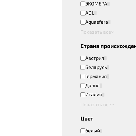
ЭКОМЕРА
ADL
Aquasfera
Показать все
Страна происхожде
Австрия
Беларусь
Германия
Дания
Италия
Показать все
Цвет
белый