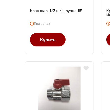
Кран шар. 1/2 ш/ш ручка JIF
К
И
Под заказ
Купить