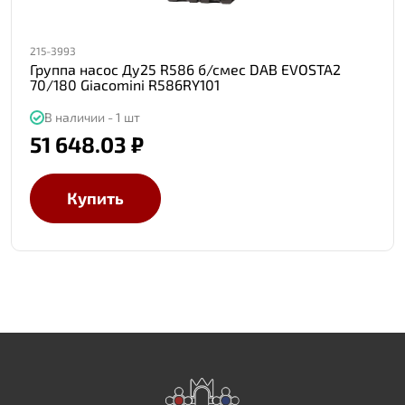
215-3993
Группа насос Ду25 R586 б/смес DAB EVOSTA2
70/180 Giacomini R586RY101
В наличии - 1 шт
51 648.03 ₽
Купить