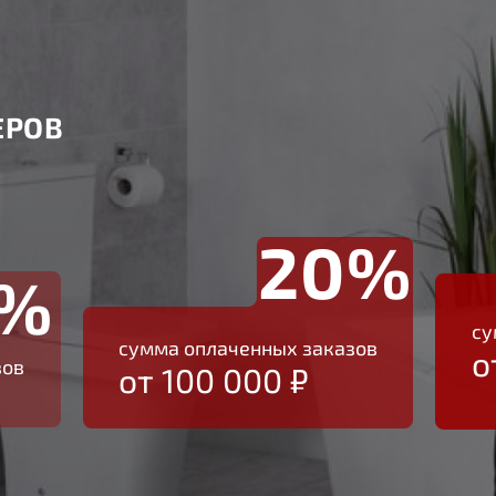
ЕРОВ
20%
0%
су
сумма оплаченных заказов
о
зов
от 100 000 ₽