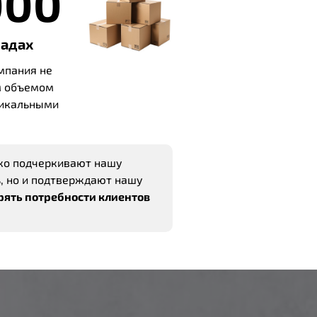
000
ладах
мпания не
м объемом
уникальными
ько подчеркивают нашу
, но и подтверждают нашу
рять потребности клиентов