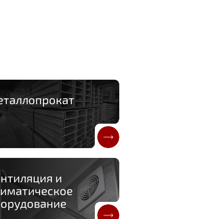
еталлопрокат
нтиляция и
лиматическое
борудование