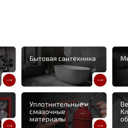
Бытовая сантехника
М
Уплотнительные и
Ве
смазочные
К
материалы
о