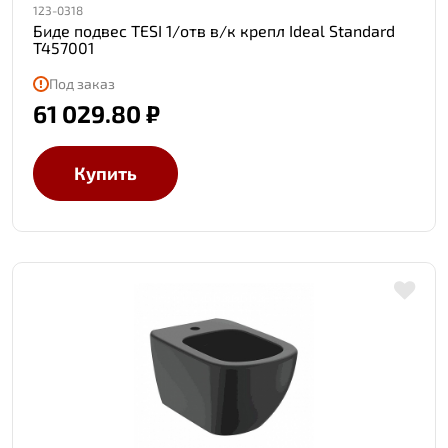
123-0318
Биде подвес TESI 1/отв в/к крепл Ideal Standard
T457001
Под заказ
61 029.80 ₽
Купить