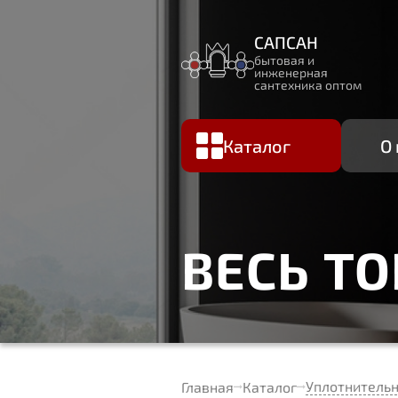
САПСАН
бытовая и
инженерная
сантехника оптом
Каталог
О
ВЕСЬ Т
Уплотнитель
Главная
Каталог