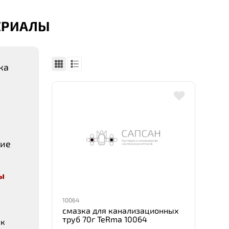
ЕРИАЛЫ
ка
ние
ы
10064
смазка для канализационных
труб 70г TeRma 10064
ак