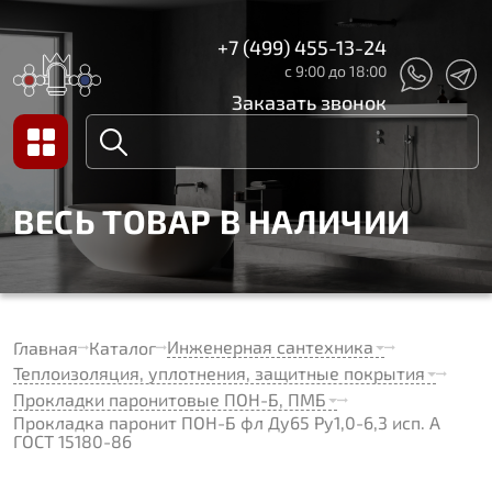
+7 (499) 455-13-24
с 9:00 до 18:00
Заказать звонок
ВЕСЬ ТОВАР В НАЛИЧИИ
Инженерная сантехника
Главная
Каталог
Теплоизоляция, уплотнения, защитные покрытия
Прокладки паронитовые ПОН-Б, ПМБ
Прокладка паронит ПОН-Б фл Ду65 Ру1,0-6,3 исп. А
ГОСТ 15180-86