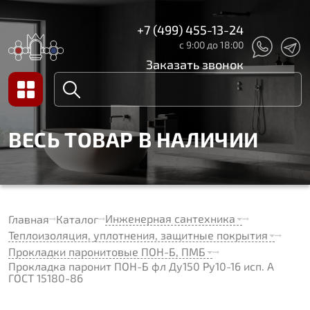
+7 (499) 455-13-24
с 9:00 до 18:00
Заказать звонок
ВЕСЬ ТОВАР В НАЛИЧИИ
Инженерная сантехника
Главная
Каталог
Теплоизоляция, уплотнения, защитные покрытия
Прокладки паронитовые ПОН-Б, ПМБ
Прокладка паронит ПОН-Б фл Ду150 Ру10-16 исп. А
ГОСТ 15180-86