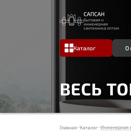
САПСАН
бытовая и
инженерная
сантехника оптом
Каталог
О
ВЕСЬ Т
Инженерная 
Главная
Каталог