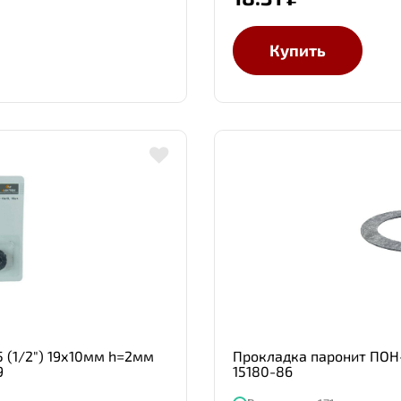
Купить
 (1/2") 19х10мм h=2мм
Прокладка паронит ПОН-
9
15180-86