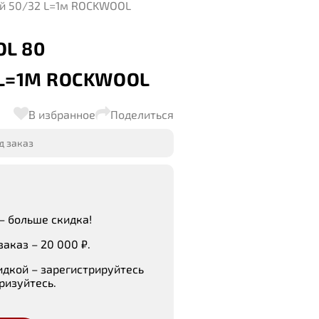
й 50/32 L=1м ROCKWOOL
L 80
L=1М ROCKWOOL
В избранное
Поделиться
д заказ
– больше скидка!
аказ – 20 000 ₽.
идкой – зарегистрируйтесь
ризуйтесь.