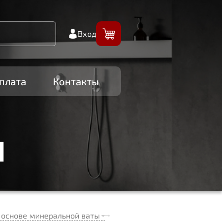
Вход
плата
Контакты
И
 основе минеральной ваты