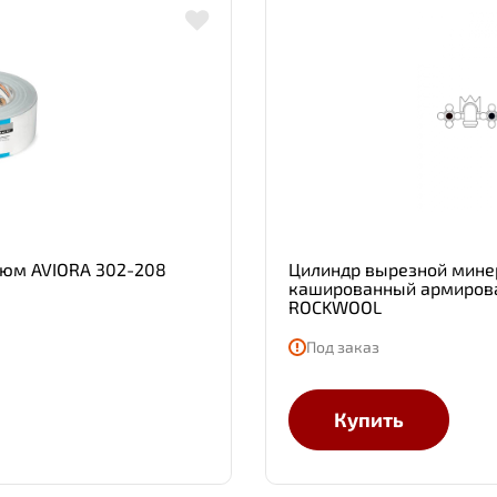
люм AVIORA 302-208
Цилиндр вырезной мине
кашированный армирова
ROCKWOOL
Под заказ
Купить