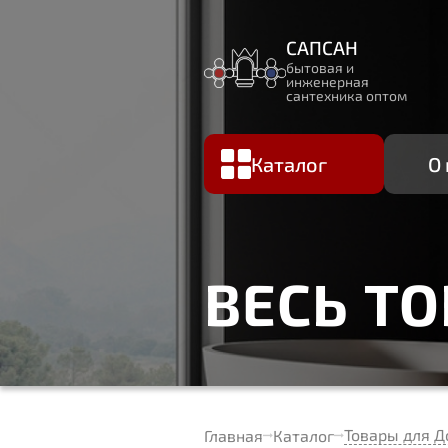
САПСАН
бытовая и
инженерная
сантехника оптом
Каталог
О
ВЕСЬ Т
Товары для Д
Главная
Каталог