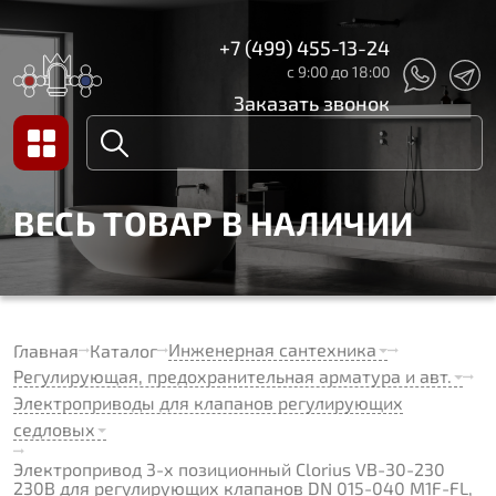
+7 (499) 455-13-24
с 9:00 до 18:00
Заказать звонок
ВЕСЬ ТОВАР В НАЛИЧИИ
Инженерная сантехника
Главная
Каталог
Регулирующая, предохранительная арматура и авт.
Электроприводы для клапанов регулирующих
седловых
Электропривод 3-х позиционный Clorius VB-30-230
230В для регулирующих клапанов DN 015-040 M1F-FL,