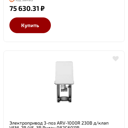
75 630.31 ₽
Купить
Электропривод 3-поз ARV-1000R 230В д/клап
VFM-2R/VF-3R Ридан 082G6011R