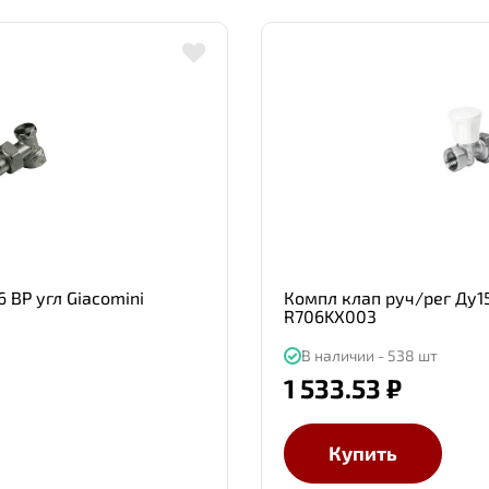
 ВР угл Giacomini
Компл клап руч/рег Ду15
R706KX003
В наличии - 538 шт
1 533.53 ₽
Купить