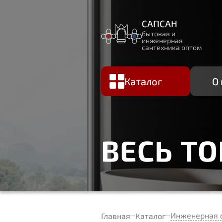
САПСАН
бытовая и
инженерная
сантехника оптом
Каталог
О
ВЕСЬ Т
Инженерная 
Главная
Каталог