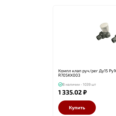
Компл клап руч/рег Ду15 Ру16
R705KX003
В наличии - 1039 шт
1 335.02 ₽
Купить