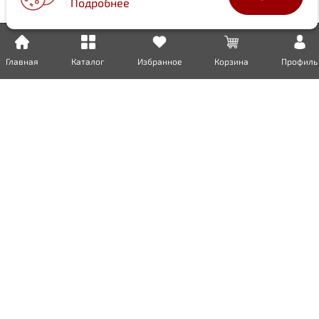
Подробнее
Главная
Каталог
Избранное
Корзина
Профиль
Доставка
Оплата
Возврат
Гарантия
Сертификаты
Инженерная сантехника
Бытовая сантехника
Металлопрокат
Пожарное обородувание