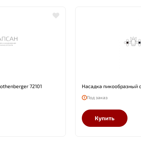
othenberger 72101
Насадка пикообразный d
Под заказ
Купить