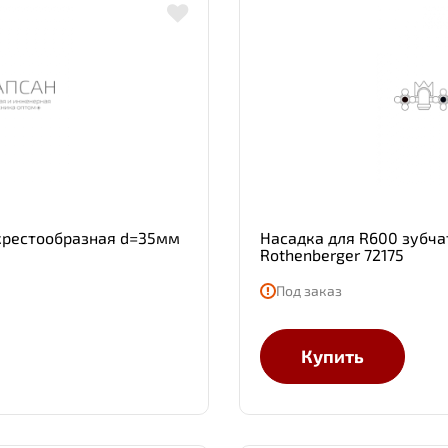
крестообразная d=35мм
Насадка для R600 зубч
Rothenberger 72175
Под заказ
Купить