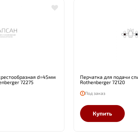
 крестообразная d=45мм
Перчатка для подачи сп
enberger 72275
Rothenberger 72120
Под заказ
Купить