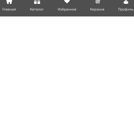
Главная
Каталог
Избранное
Корзина
Профиль
Доставка
Оплата
Возврат
Гарантия
Сертификаты
Инженерная сантехника
Бытовая сантехника
Металлопрокат
Пожарное обородувание
Уплотнительные и смазочные материалы
Вентиляция и Климатическое оборудование
Инструмент, сварочное оборудование и материалы