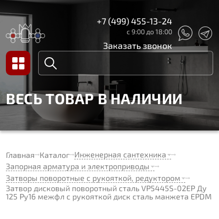
+7 (499) 455-13-24
с 9:00 до 18:00
Заказать звонок
ВЕСЬ ТОВАР В НАЛИЧИИ
Инженерная сантехника
Главная
Каталог
Запорная арматура и электроприводы
Затворы поворотные с рукояткой, редуктором
Затвор дисковый поворотный сталь VP5445S-02EP Ду
125 Ру16 межфл с рукояткой диск сталь манжета EPDM