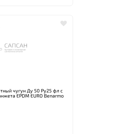
тный чугун Ду 50 Ру25 фл с
манжета EPDM EURO Benarmo