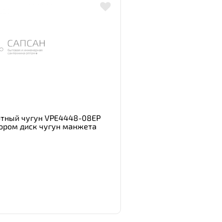
отный чугун VPE4448-08EP
тором диск чугун манжета