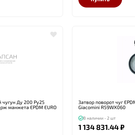
 чугун Ду 200 Ру25
Затвор поворот чуг EPD
нерж манжета EPDM EURO
Giacomini R59WX060
В наличии - 2 шт
1 134 831.44 ₽