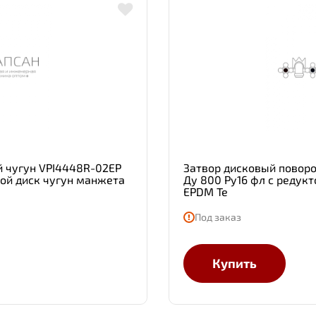
й чугун VPI4448R-02EP
Затвор дисковый повор
кой диск чугун манжета
Ду 800 Ру16 фл с редук
EPDM Te
Под заказ
Купить