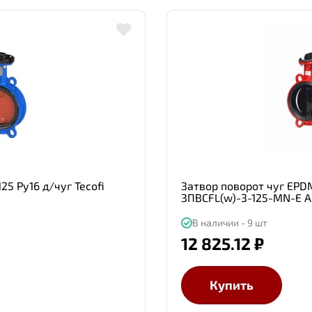
5 Ру16 д/чуг Tecofi
Затвор поворот чуг EPDM
ЗПВСFL(w)-3-125-MN-Е 
В наличии - 9 шт
12 825.12 ₽
Купить