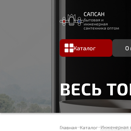
САПСАН
бытовая и
инженерная
сантехника оптом
Каталог
О
ВЕСЬ Т
Инженерная 
Главная
Каталог