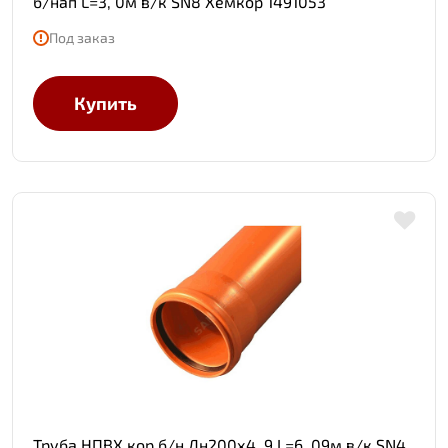
б/нап L=3, 0м в/к SN8 Хемкор 1491053
Под заказ
Купить
Труба НПВХ кор б/н Дн200х4, 9 L=6, 09м в/к SN4