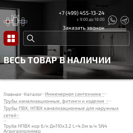
+7 (499) 455-13-24
с 9:00 до 18:00
Заказать звонок
ВЕСЬ ТОВАР В НАЛИЧИИ
Инженерная сантехника
Главная
Каталог
Трубы канализационные, фитинги и изделия
Трубы ПВХ, НПВХ канализационные для наружных
сетей
Труба НПВХ кор б/н Дн110х3,2 L=4,0м в/к SN4
Агригазполимер