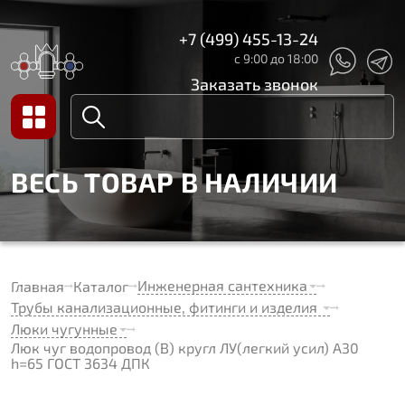
+7 (499) 455-13-24
с 9:00 до 18:00
Заказать звонок
ВЕСЬ ТОВАР В НАЛИЧИИ
Инженерная сантехника
Главная
Каталог
Трубы канализационные, фитинги и изделия
Люки чугунные
Люк чуг водопровод (В) кругл ЛУ(легкий усил) А30
h=65 ГОСТ 3634 ДПК