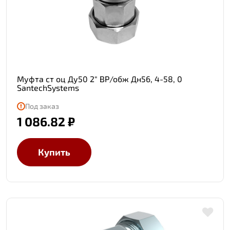
Муфта ст оц Ду50 2" ВР/обж Дн56, 4-58, 0
SantechSystems
Под заказ
1 086.82 ₽
Купить