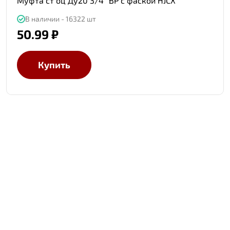
Муфта ст оц Ду20 3/4" ВР с фаской HJCX
В наличии - 16322 шт
50.99 ₽
Купить