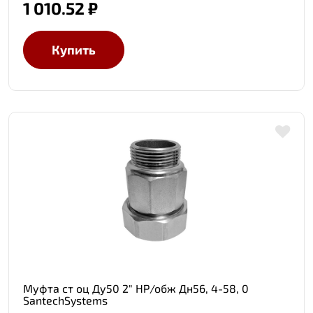
1 010.52 ₽
Купить
Муфта ст оц Ду50 2" НР/обж Дн56, 4-58, 0
SantechSystems