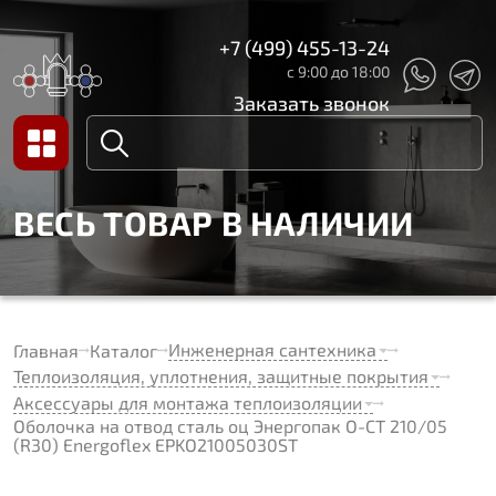
+7 (499) 455-13-24
с 9:00 до 18:00
Заказать звонок
ВЕСЬ ТОВАР В НАЛИЧИИ
Инженерная сантехника
Главная
Каталог
Теплоизоляция, уплотнения, защитные покрытия
Аксессуары для монтажа теплоизоляции
Оболочка на отвод сталь оц Энергопак О-СТ 210/05
(R30) Energoflex EPKO21005030ST