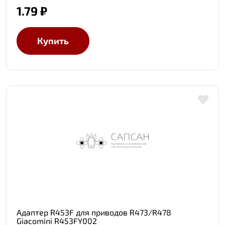
1.79 ₽
Купить
Адаптер R453F для приводов R473/R478
Giacomini R453FY002