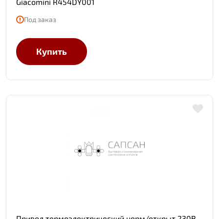
Giacomini R454DY001
Под заказ
Купить
Привод термоэлектрический норм/открыт 230В