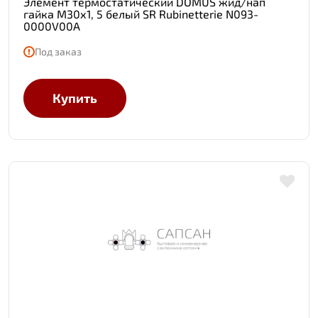
Элемент термостатический DOMUS жид/нап
гайка М30х1, 5 белый SR Rubinetterie N093-
0000V00A
Под заказ
Купить