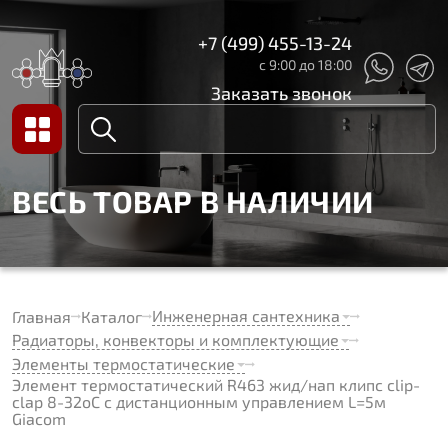
+7 (499) 455-13-24
с 9:00 до 18:00
Заказать звонок
ВЕСЬ ТОВАР В НАЛИЧИИ
Инженерная сантехника
Главная
Каталог
Радиаторы, конвекторы и комплектующие
Элементы термостатические
Элемент термостатический R463 жид/нап клипс clip-
clap 8-32oC с дистанционным управлением L=5м
Giacom