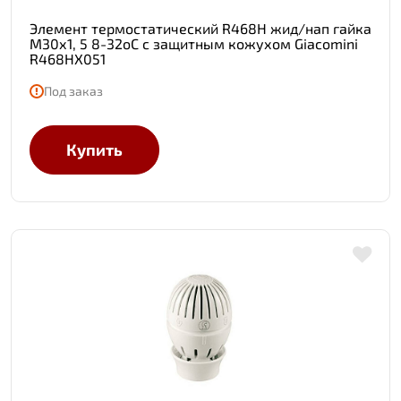
Элемент термостатический R468H жид/нап гайка
М30х1, 5 8-32oC с защитным кожухом Giacomini
R468HX051
Под заказ
Купить