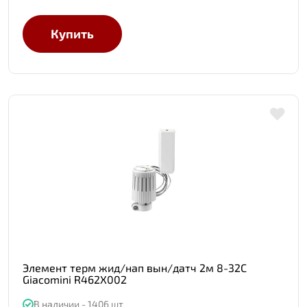
Купить
Элемент терм жид/нап вын/датч 2м 8-32C
Giacomini R462X002
В наличии - 1406 шт