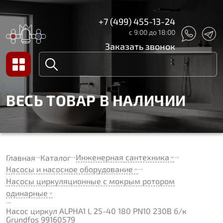
+7 (499) 455-13-24
с 9:00 до 18:00
Заказать звонок
ВЕСЬ ТОВАР В НАЛИЧИИ
Инженерная сантехника
Главная
Каталог
Насосы и насосное оборудование
Насосы циркуляционные с мокрым ротором
одинарные
Насос циркул ALPHA1 L 25-40 180 PN10 230В б/к
Grundfos 99160579