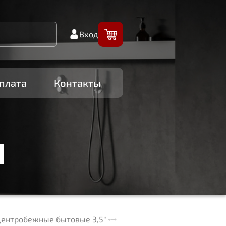
Вход
плата
Контакты
И
центробежные бытовые 3,5"