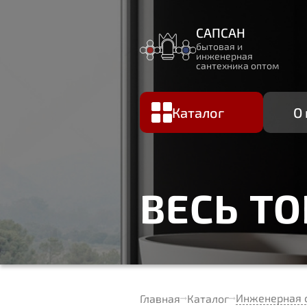
САПСАН
бытовая и
инженерная
сантехника оптом
Каталог
О
ВЕСЬ Т
Инженерная 
Главная
Каталог