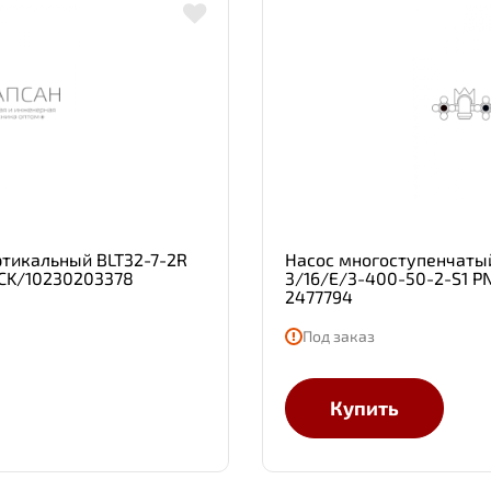
тикальный BLT32-7-2R
Насос многоступенчаты
TCK/10230203378
3/16/E/3-400-50-2-S1 PN
2477794
Под заказ
Купить