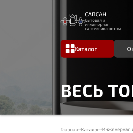
САПСАН
бытовая и
инженерная
сантехника оптом
Каталог
О
ВЕСЬ Т
Инженерная 
Главная
Каталог