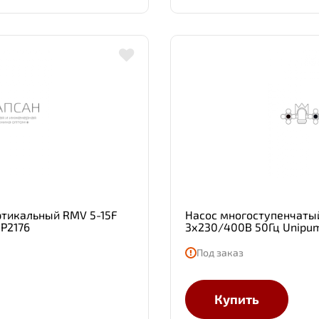
ртикальный RMV 5-15F
Насос многоступенчатый
5P2176
3х230/400В 50Гц Unipum
Под заказ
Купить