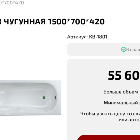
00*700*420
R ЧУГУННАЯ 1500*700*420
Артикул: КВ-1801
В нали
55 60
Больше объем 
Минимальный з
Чтобы узнать цену со ск
или авто