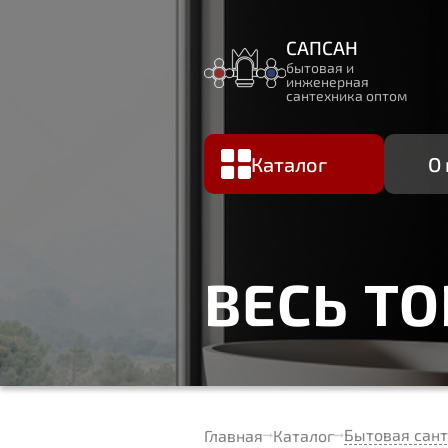
САПСАН
бытовая и
инженерная
сантехника оптом
Каталог
О
ВЕСЬ Т
Бытовая сан
Главная
Каталог