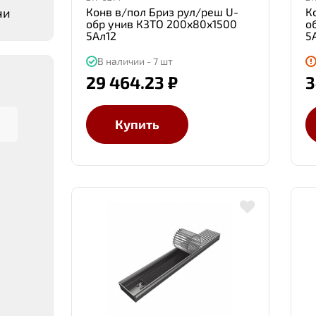
чи
Конв в/пол Бриз рул/реш U-
К
обр унив КЗТО 200x80x1500
о
5Ал12
5
В наличии - 7 шт
29 464.23 ₽
3
Купить