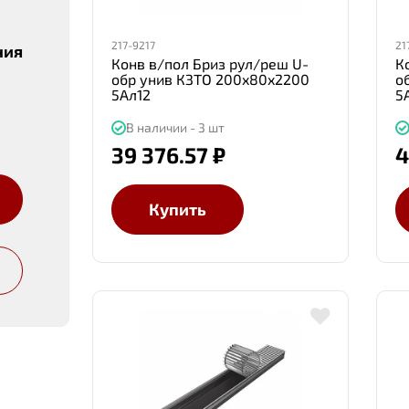
217-9217
21
ния
Конв в/пол Бриз рул/реш U-
К
обр унив КЗТО 200x80x2200
о
5Ал12
5
В наличии - 3 шт
39 376.57 ₽
4
Купить