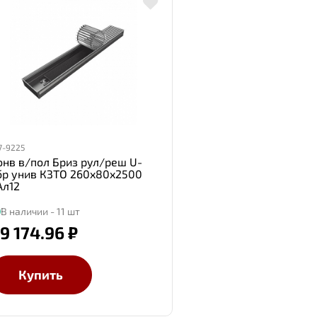
7-9225
онв в/пол Бриз рул/реш U-
бр унив КЗТО 260x80x2500
Ал12
В наличии - 11 шт
9 174.96 ₽
Купить