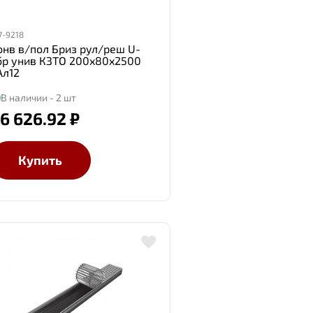
7-9218
онв в/пол Бриз рул/реш U-
бр унив КЗТО 200x80x2500
Ал12
В наличии - 2 шт
6 626.92 ₽
Купить