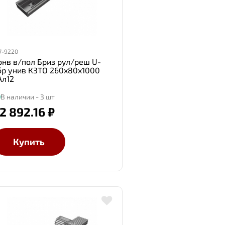
7-9220
онв в/пол Бриз рул/реш U-
бр унив КЗТО 260x80x1000
Ал12
В наличии - 3 шт
2 892.16 ₽
Купить