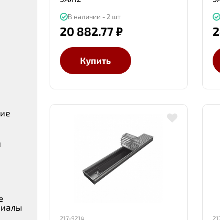
В наличии - 2 шт
20 882.77 ₽
2
Купить
ние
ы
е
риалы
217-9214
21