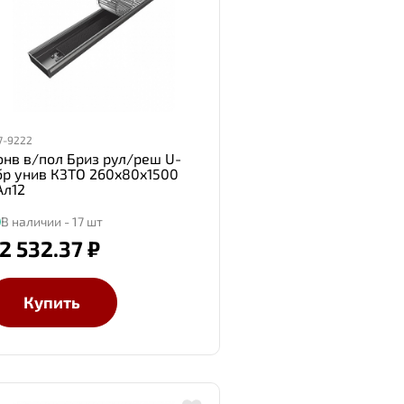
7-9222
онв в/пол Бриз рул/реш U-
бр унив КЗТО 260x80x1500
Ал12
В наличии - 17 шт
2 532.37 ₽
Купить