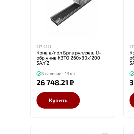
217-9221
21
Конв в/пол Бриз рул/реш U-
К
обр унив КЗТО 260x80x1200
о
5Ал12
5
В наличии - 13 шт
26 748.21 ₽
3
Купить