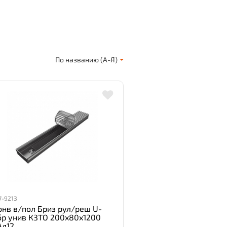
По названию (А-Я)
7-9213
онв в/пол Бриз рул/реш U-
бр унив КЗТО 200x80x1200
Ал12