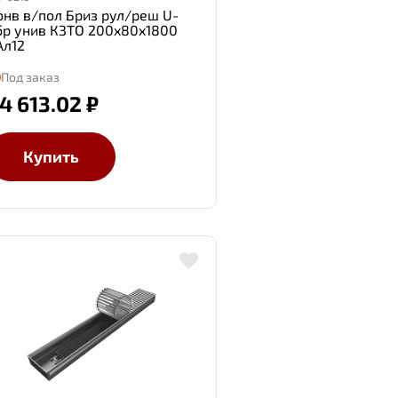
онв в/пол Бриз рул/реш U-
бр унив КЗТО 200x80x1800
Ал12
Под заказ
4 613.02 ₽
Купить