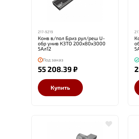
217-9219
21
Конв в/пол Бриз рул/реш U-
К
обр унив КЗТО 200x80x3000
о
5Ал12
5
Под заказ
55 208.39 ₽
2
Купить