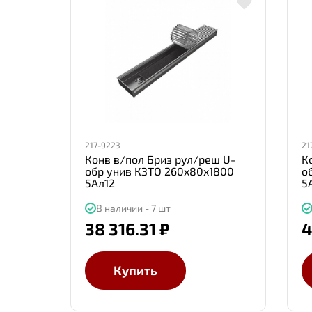
217-9223
21
Конв в/пол Бриз рул/реш U-
К
обр унив КЗТО 260x80x1800
о
5Ал12
5
В наличии - 7 шт
38 316.31 ₽
4
Купить