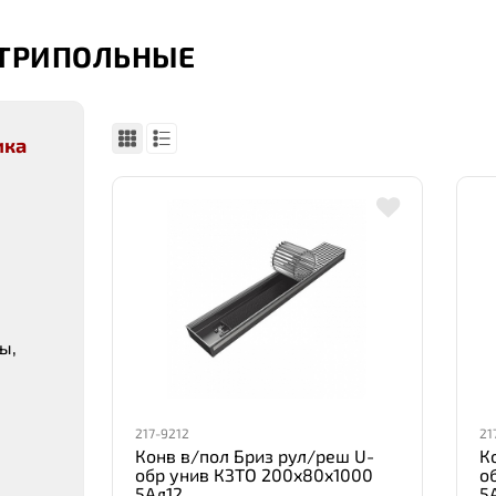
УТРИПОЛЬНЫЕ
ика
ы,
217-9212
21
Конв в/пол Бриз рул/реш U-
К
обр унив КЗТО 200x80x1000
о
5Ал12
5